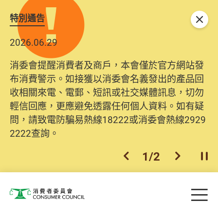
特別通告
關閉
2026.06.29
消委會提醒消費者及商戶，本會僅於官方網站發
布消費警示。如接獲以消委會名義發出的產品回
收相關來電、電郵、短訊或社交媒體訊息，切勿
輕信回應，更應避免透露任何個人資料。如有疑
問，請致電防騙易熱線18222或消委會熱線2929
2222查詢。
1
/
2
上一個
下一個
開
Skip to main content
目
消費者委員會