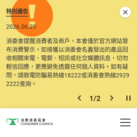
特別通告
關閉
2026.06.29
消委會提醒消費者及商戶，本會僅於官方網站發
布消費警示。如接獲以消委會名義發出的產品回
收相關來電、電郵、短訊或社交媒體訊息，切勿
輕信回應，更應避免透露任何個人資料。如有疑
問，請致電防騙易熱線18222或消委會熱線2929
2222查詢。
1
/
2
上一個
下一個
開
Skip to main content
目
消費者委員會