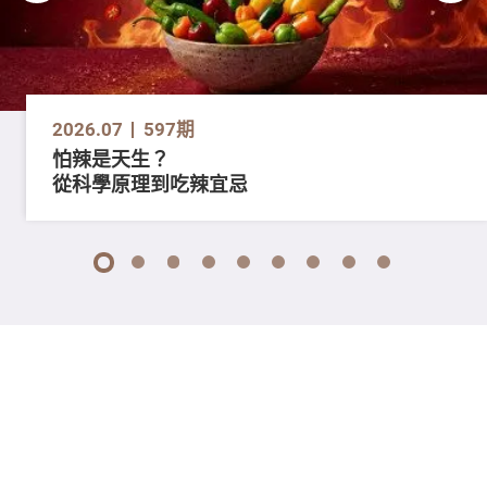
2026.07
597期
怕辣是天生？
從科學原理到吃辣宜忌
1
2
3
4
5
6
7
8
9