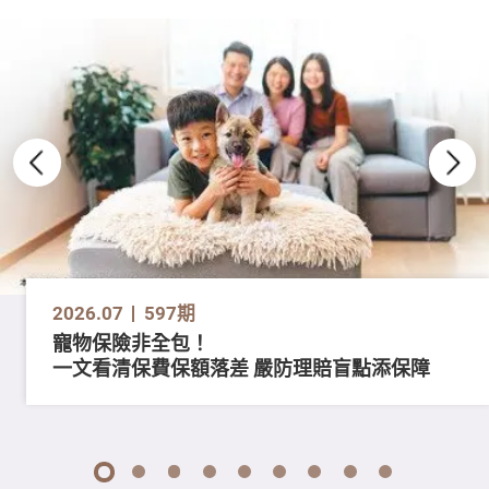
2026.07
597期
寵物保險非全包！
一文看清保費保額落差 嚴防理賠盲點添保障
1
2
3
4
5
6
7
8
9