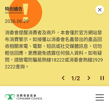
特別通告
關閉
2026.06.29
消委會提醒消費者及商戶，本會僅於官方網站發
布消費警示。如接獲以消委會名義發出的產品回
收相關來電、電郵、短訊或社交媒體訊息，切勿
輕信回應，更應避免透露任何個人資料。如有疑
問，請致電防騙易熱線18222或消委會熱線2929
2222查詢。
1
/
2
上一個
下一個
開
Skip to main content
目
消費者委員會