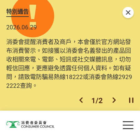
特別通告
關閉
2026.06.29
消委會提醒消費者及商戶，本會僅於官方網站發
布消費警示。如接獲以消委會名義發出的產品回
收相關來電、電郵、短訊或社交媒體訊息，切勿
輕信回應，更應避免透露任何個人資料。如有疑
問，請致電防騙易熱線18222或消委會熱線2929
2222查詢。
1
/
2
上一個
下一個
開
Skip to main content
目
消費者委員會