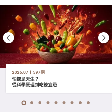
2026.07
597期
怕辣是天生？
從科學原理到吃辣宜忌
1
2
3
4
5
6
7
8
9