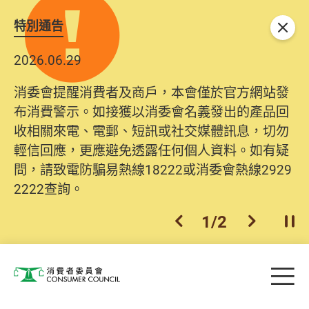
特別通告
關閉
2026.06.29
消委會提醒消費者及商戶，本會僅於官方網站發
布消費警示。如接獲以消委會名義發出的產品回
收相關來電、電郵、短訊或社交媒體訊息，切勿
輕信回應，更應避免透露任何個人資料。如有疑
問，請致電防騙易熱線18222或消委會熱線2929
2222查詢。
1
/
2
上一個
下一個
開
Skip to main content
目
消費者委員會