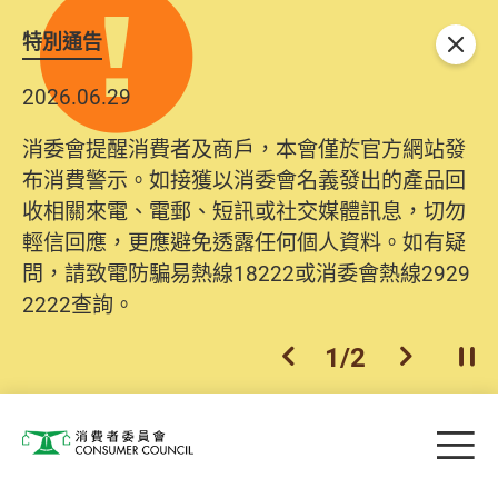
特別通告
關閉
2026.06.29
消委會提醒消費者及商戶，本會僅於官方網站發
布消費警示。如接獲以消委會名義發出的產品回
收相關來電、電郵、短訊或社交媒體訊息，切勿
輕信回應，更應避免透露任何個人資料。如有疑
問，請致電防騙易熱線18222或消委會熱線2929
2222查詢。
1
/
2
上一個
下一個
開
Skip to main content
目
消費者委員會