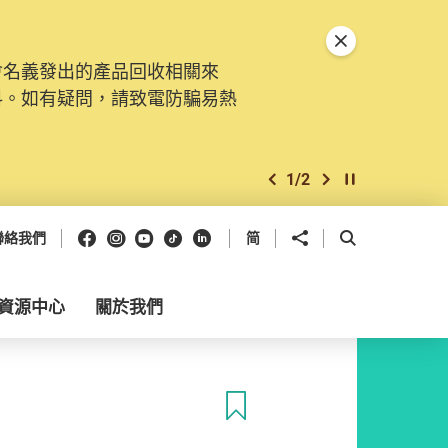
關閉特別通告
會名義發出的產品回收相關來
料。如有疑問，請致電防騙易熱
1
/
2
上一個
下一個
開始/暫停幻燈
Facebook
Instagram
Youtube
抖音
領英
分享到
開啟搜尋框
聯絡我們
简
資源中心
關於我們
收藏