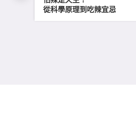
從科學原理到吃辣宜忌
評