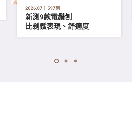
2026.07
597期
新測9款電鬚刨
比剃鬚表現、舒適度
1
2
3