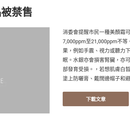
品被禁售
消委會提醒市民一種美顏霜
7,000ppm至21,000p
果，例如手震、視力或聽力
眠。水銀亦會損害腎臟，亦
部發育受損。，若想肌膚白
塗上防曬膏、戴闊邊帽子和
下載文章