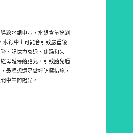
可導致水銀中毒，水銀含量達到
pm不等。水銀中毒可能會引致嚴重後
下降、記憶力衰退、焦躁和失
可經母體傳給胎兒，引致胎兒腦
晢，最理想還是做好防曬措施，
避開中午的陽光。