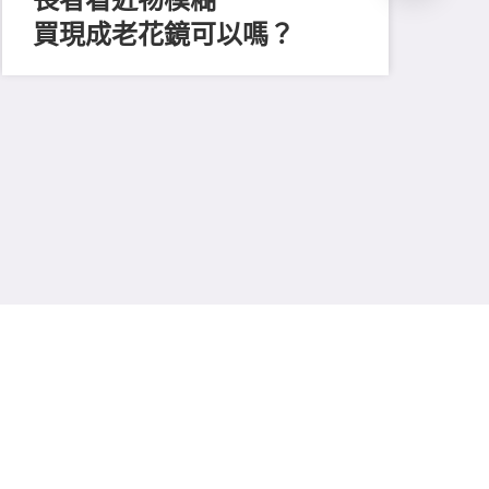
買現成老花鏡可以嗎？
202
「
顔
清