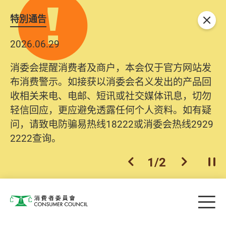
特別通告
关闭
2026.06.29
消委会提醒消费者及商户，本会仅于官方网站发
布消费警示。如接获以消委会名义发出的产品回
收相关来电、电邮、短讯或社交媒体讯息，切勿
轻信回应，更应避免透露任何个人资料。如有疑
问，请致电防骗易热线18222或消委会热线2929
2222查询。
1
/
2
上一个
下一个
开
Skip to main content
目
消费者委员会