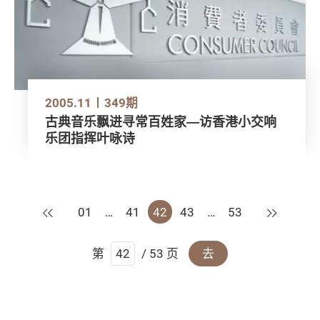
2005.11
349期
古典音乐飘进寻常百姓家―访香港小交响
乐团指挥叶咏诗
上一页
下一页
01
…
41
42
43
…
53
第
/ 53 页
去