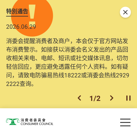
特別通告
关闭
2026.06.29
消委会提醒消费者及商户，本会仅于官方网站发
布消费警示。如接获以消委会名义发出的产品回
收相关来电、电邮、短讯或社交媒体讯息，切勿
轻信回应，更应避免透露任何个人资料。如有疑
问，请致电防骗易热线18222或消委会热线2929
2222查询。
1
/
2
上一个
下一个
开
Skip to main content
目
消费者委员会