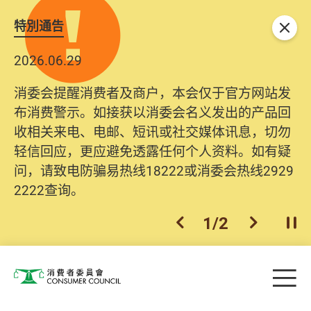
特別通告
关闭
2026.06.29
消委会提醒消费者及商户，本会仅于官方网站发
布消费警示。如接获以消委会名义发出的产品回
收相关来电、电邮、短讯或社交媒体讯息，切勿
轻信回应，更应避免透露任何个人资料。如有疑
问，请致电防骗易热线18222或消委会热线2929
2222查询。
1
/
2
上一个
下一个
开
Skip to main content
目
消费者委员会