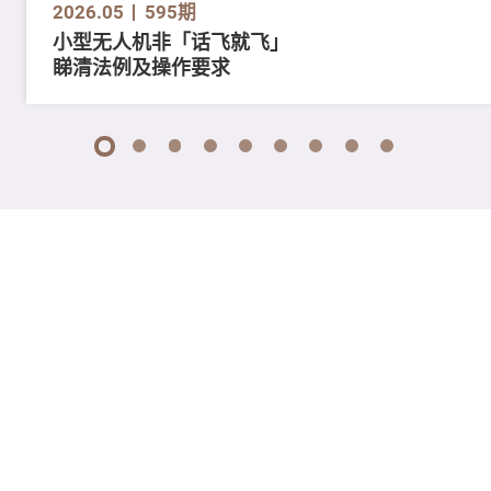
2026.05
595期
小型无人机非「话飞就飞」
睇清法例及操作要求
1
2
3
4
5
6
7
8
9