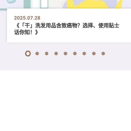
2025.07.28
《「干」洗发用品含致癌物？选择、使用贴士
话你知！》
1
2
3
4
5
6
7
8
9