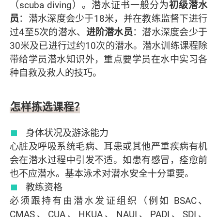
（scuba diving）。潜水证书一般分为
初级潜水
员
：潜水深度会少于18米，并在教练监督下进行
过4至5次的潜水、
进阶潜水员
：潜水深度会少于
30米及已进行过约10次的潜水。潜水训练课程除
带给学员潜水知识外，重点要学员在水中实习各
种自救及救人的技巧。
怎样拣选课程？
身体状况及游泳能力
心脏及呼吸系统毛病、耳患或其他严重疾病有机
会在潜水过程中引发不适。如患有感冒，痊愈前
也不应潜水。基本泳术对潜水安全十分重要。
教练资格
必须跟持有由潜水发证组织（例如 BSAC、
CMAS、CUA、HKUA、NAUI、PADI、SDI、