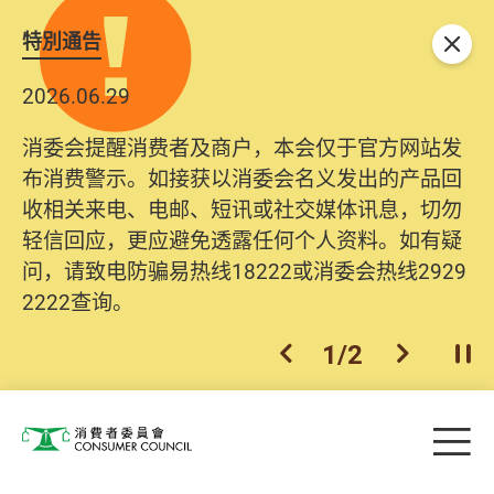
特別通告
关闭
2026.06.29
消委会提醒消费者及商户，本会仅于官方网站发
布消费警示。如接获以消委会名义发出的产品回
收相关来电、电邮、短讯或社交媒体讯息，切勿
轻信回应，更应避免透露任何个人资料。如有疑
问，请致电防骗易热线18222或消委会热线2929
2222查询。
1
/
2
上一个
下一个
开
Skip to main content
目
消费者委员会