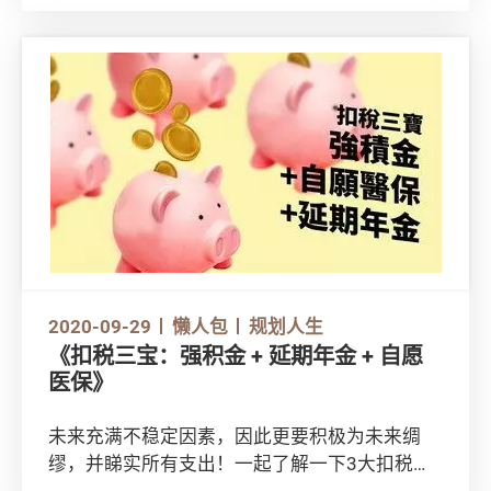
究竟油公司是否「合谋定价」，本港油价是否存
在「加多减少」、「加快减慢」的情况？
2020-09-29
懒人包
规划人生
《扣税三宝：强积金 + 延期年金 + 自愿
医保》
未来充满不稳定因素，因此更要积极为未来绸
缪，并睇实所有支出！一起了解一下3大扣税安
排——可扣税自愿性供款、年金扣税和自愿医保