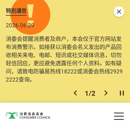
特別通告
关闭
2026.06.29
消委会提醒消费者及商户，本会仅于官方网站发
布消费警示。如接获以消委会名义发出的产品回
收相关来电、电邮、短讯或社交媒体讯息，切勿
轻信回应，更应避免透露任何个人资料。如有疑
问，请致电防骗易热线18222或消委会热线2929
2222查询。
1
/
2
上一个
下一个
开
Skip to main content
目
消费者委员会