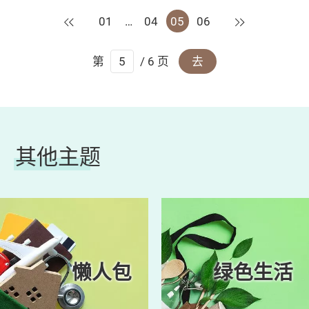
上一页
下一页
01
…
04
05
06
第
/ 6 页
去
其他主题
懒人包
绿色生活