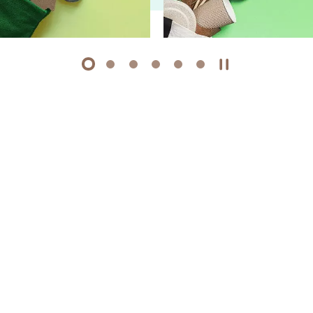
1
2
3
4
5
6
开始/暂停幻灯