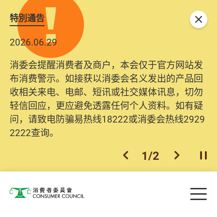
特別通告
关闭
2026.06.29
消委会提醒消费者及商户，本会仅于官方网站发
布消费警示。如接获以消委会名义发出的产品回
收相关来电、电邮、短讯或社交媒体讯息，切勿
轻信回应，更应避免透露任何个人资料。如有疑
问，请致电防骗易热线18222或消委会热线2929
2222查询。
1
/
2
上一个
下一个
开
Skip to main content
目
消费者委员会