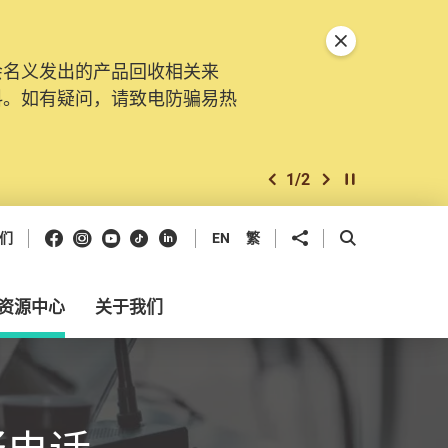
关闭特別通告
会名义发出的产品回收相关来
料。如有疑问，请致电防骗易热
1
/
2
上一个
下一个
开始/暂停幻灯
Facebook
Instagram
Youtube
抖音
领英
分享到
开启搜寻框
们
EN
繁
资源中心
关于我们