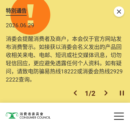
特別通告
关闭
2026.06.29
消委会提醒消费者及商户，本会仅于官方网站发
布消费警示。如接获以消委会名义发出的产品回
收相关来电、电邮、短讯或社交媒体讯息，切勿
轻信回应，更应避免透露任何个人资料。如有疑
问，请致电防骗易热线18222或消委会热线2929
2222查询。
1
/
2
上一个
下一个
开
Skip to main content
目
消费者委员会