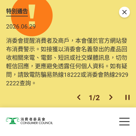
特別通告
關閉
2026.06.29
消委會提醒消費者及商戶，本會僅於官方網站發
布消費警示。如接獲以消委會名義發出的產品回
收相關來電、電郵、短訊或社交媒體訊息，切勿
輕信回應，更應避免透露任何個人資料。如有疑
問，請致電防騙易熱線18222或消委會熱線2929
2222查詢。
1
/
2
上一個
下一個
開
Skip to main content
目
消費者委員會