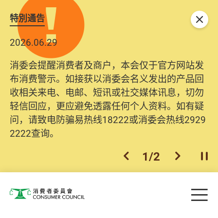
特別通告
关闭
2026.06.29
消委会提醒消费者及商户，本会仅于官方网站发
布消费警示。如接获以消委会名义发出的产品回
收相关来电、电邮、短讯或社交媒体讯息，切勿
轻信回应，更应避免透露任何个人资料。如有疑
问，请致电防骗易热线18222或消委会热线2929
2222查询。
1
/
2
上一个
下一个
开
Skip to main content
目
消费者委员会