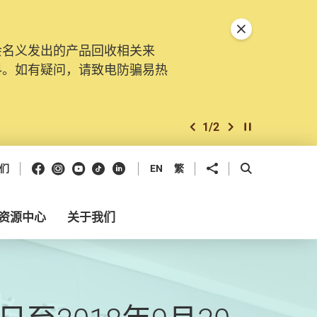
关闭特別通告
会名义发出的产品回收相关来
料。如有疑问，请致电防骗易热
1
/
2
上一个
下一个
开始/暂停幻灯
Facebook
Instagram
Youtube
抖音
领英
分享到
开启搜寻框
们
EN
繁
资源中心
关于我们