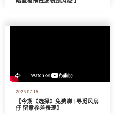
暗藏被拖拽或勒颈风险!】
2025.07.15
【今期《选择》免费睇 | 寻觅风扇
仔 留意参差表现】