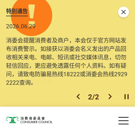
特別通告
关闭
2026.06.29
2025.10.31
消委会提醒消费者及商户，本会仅于官方网站发
为提升使用者体验及网络安全，本会的投诉处理
布消费警示。如接获以消委会名义发出的产品回
系统已经进行升级及推出新功能。由2025年11月
收相关来电、电邮、短讯或社交媒体讯息，切勿
10日起，消费者需要提供基本联络资料（包括姓
轻信回应，更应避免透露任何个人资料。如有疑
名、电邮及电话）注册帐户，才可提交投诉、查
问，请致电防骗易热线18222或消委会热线2929
询及建议。所有提交纪录将清晰整合于帐户中，
2222查询。
方便日后作出跟进。
2
/
2
上一个
下一个
开
Skip to main content
目
消费者委员会