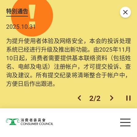
特別通告
关闭
2025.10.31
为提升使用者体验及网络安全，本会的投诉处理
系统已经进行升级及推出新功能。由2025年11月
10日起，消费者需要提供基本联络资料（包括姓
名、电邮及电话）注册帐户，才可提交投诉、查
询及建议。所有提交纪录将清晰整合于帐户中，
方便日后作出跟进。
2
/
2
上一个
下一个
开
Skip to main content
目
消费者委员会