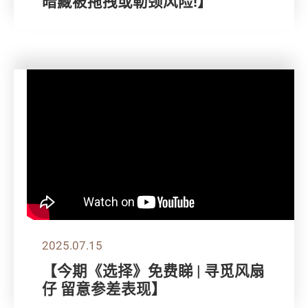
暗藏被拖拽或勒颈风险!】
2025.07.15
【今期《选择》免费睇 | 寻觅风扇
仔 留意参差表现】