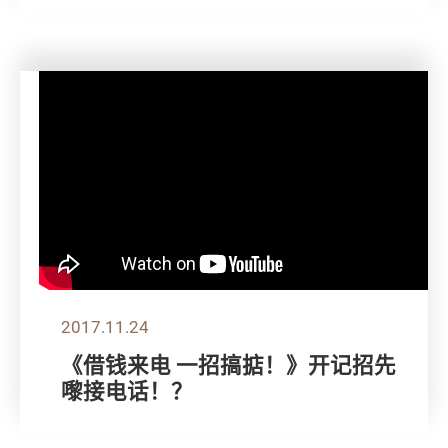
2017.11.24
《借钱来电 一招搞掂！》开记招先
嚟接电话！？