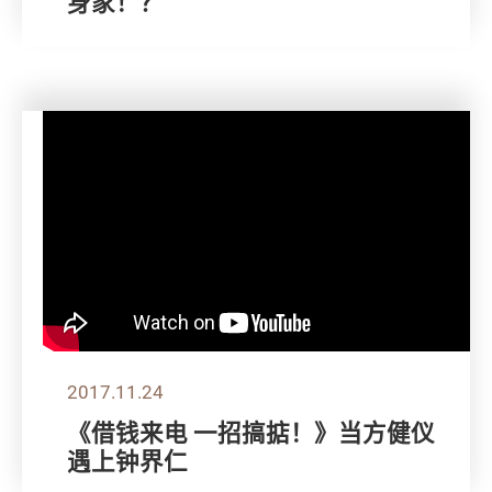
身家！？
2017.11.24
《借钱来电 一招搞掂！》当方健仪
遇上钟界仁