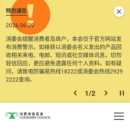
特別通告
关闭
2026.06.29
2025.10.31
消委会提醒消费者及商户，本会仅于官方网站发
为提升使用者体验及网络安全，本会的投诉处理
布消费警示。如接获以消委会名义发出的产品回
系统已经进行升级及推出新功能。由2025年11月
收相关来电、电邮、短讯或社交媒体讯息，切勿
10日起，消费者需要提供基本联络资料（包括姓
轻信回应，更应避免透露任何个人资料。如有疑
名、电邮及电话）注册帐户，才可提交投诉、查
问，请致电防骗易热线18222或消委会热线2929
询及建议。所有提交纪录将清晰整合于帐户中，
2222查询。
方便日后作出跟进。
2
/
2
上一个
下一个
开
Skip to main content
目
消费者委员会