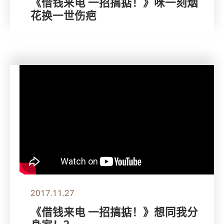
《借钱来电 一招搞掂！》咪一刻烟
花换一世伤疤
2017.11.27
《借钱来电 一招搞掂！》想同我分