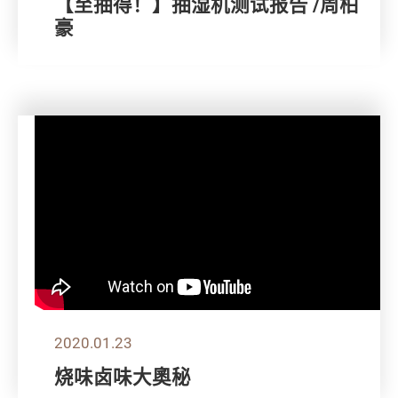
【至抽得！】抽湿机测试报告 /周柏
豪
2020.01.23
烧味卤味大奧秘