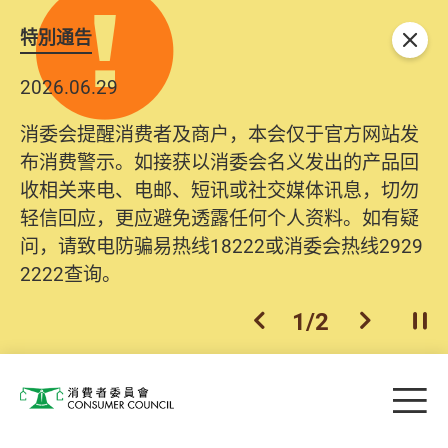
特別通告
关闭
2026.06.29
2025.10.31
消委会提醒消费者及商户，本会仅于官方网站发
为提升使用者体验及网络安全，本会的投诉处理
布消费警示。如接获以消委会名义发出的产品回
系统已经进行升级及推出新功能。由2025年11月
收相关来电、电邮、短讯或社交媒体讯息，切勿
10日起，消费者需要提供基本联络资料（包括姓
轻信回应，更应避免透露任何个人资料。如有疑
名、电邮及电话）注册帐户，才可提交投诉、查
问，请致电防骗易热线18222或消委会热线2929
询及建议。所有提交纪录将清晰整合于帐户中，
2222查询。
方便日后作出跟进。
2
/
2
上一个
下一个
开
Skip to main content
目
消费者委员会