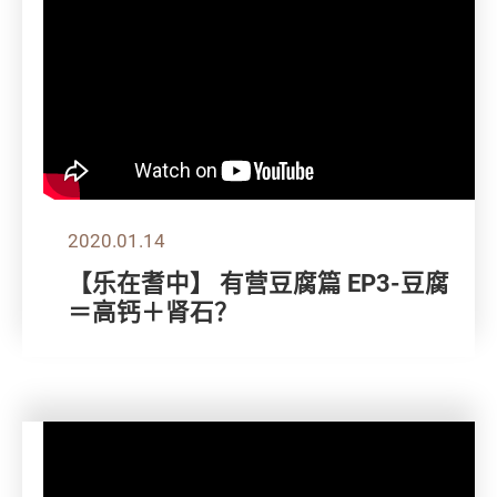
2020.01.14
【乐在耆中】 有营豆腐篇 EP3-豆腐
＝高钙＋肾石？