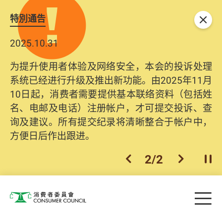
特別通告
关闭
2025.10.31
为提升使用者体验及网络安全，本会的投诉处理
系统已经进行升级及推出新功能。由2025年11月
10日起，消费者需要提供基本联络资料（包括姓
名、电邮及电话）注册帐户，才可提交投诉、查
询及建议。所有提交纪录将清晰整合于帐户中，
方便日后作出跟进。
2
/
2
上一个
下一个
开
Skip to main content
目
消费者委员会