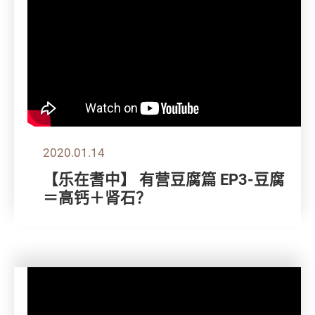
2020.01.14
【乐在耆中】 有营豆腐篇 EP3-豆腐
＝高钙＋肾石？