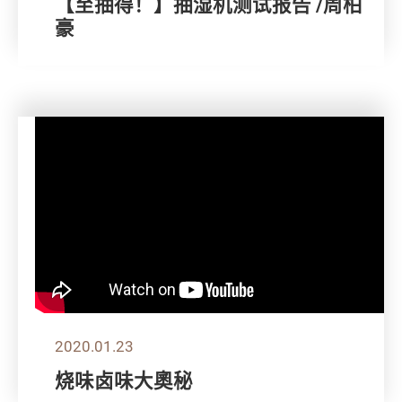
【至抽得！】抽湿机测试报告 /周柏
豪
2020.01.23
烧味卤味大奧秘