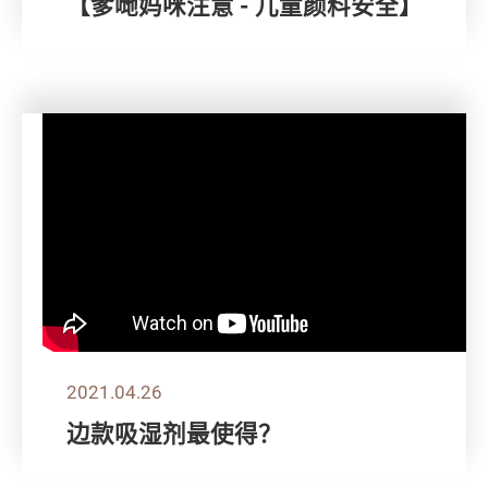
【爹哋妈咪注意 - 儿童颜料安全】
2021.04.26
边款吸湿剂最使得？