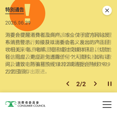
特別通告
关闭
2026.06.29
2025.10.31
消委会提醒消费者及商户，本会仅于官方网站发
为提升使用者体验及网络安全，本会的投诉处理
布消费警示。如接获以消委会名义发出的产品回
系统已经进行升级及推出新功能。由2025年11月
收相关来电、电邮、短讯或社交媒体讯息，切勿
10日起，消费者需要提供基本联络资料（包括姓
轻信回应，更应避免透露任何个人资料。如有疑
名、电邮及电话）注册帐户，才可提交投诉、查
问，请致电防骗易热线18222或消委会热线2929
询及建议。所有提交纪录将清晰整合于帐户中，
2222查询。
方便日后作出跟进。
2
/
2
上一个
下一个
开
Skip to main content
目
消费者委员会