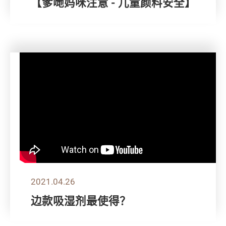
【爹哋妈咪注意 - 儿童颜料安全】
2021.04.26
边款吸湿剂最使得？