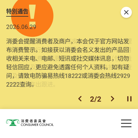
特別通告
关闭
2026.06.29
2025.10.31
消委会提醒消费者及商户，本会仅于官方网站发
为提升使用者体验及网络安全，本会的投诉处理
布消费警示。如接获以消委会名义发出的产品回
系统已经进行升级及推出新功能。由2025年11月
收相关来电、电邮、短讯或社交媒体讯息，切勿
10日起，消费者需要提供基本联络资料（包括姓
轻信回应，更应避免透露任何个人资料。如有疑
名、电邮及电话）注册帐户，才可提交投诉、查
问，请致电防骗易热线18222或消委会热线2929
询及建议。所有提交纪录将清晰整合于帐户中，
2222查询。
方便日后作出跟进。
2
/
2
上一个
下一个
开
Skip to main content
目
消费者委员会