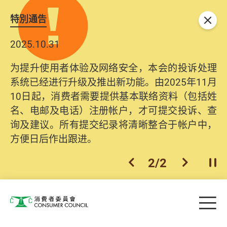
特別通告
关闭
2025.10.31
为提升使用者体验及网络安全，本会的投诉处理
系统已经进行升级及推出新功能。由2025年11月
10日起，消费者需要提供基本联络资料（包括姓
名、电邮及电话）注册帐户，才可提交投诉、查
询及建议。所有提交纪录将清晰整合于帐户中，
方便日后作出跟进。
2
/
2
上一个
下一个
开
Skip to main content
目
消费者委员会