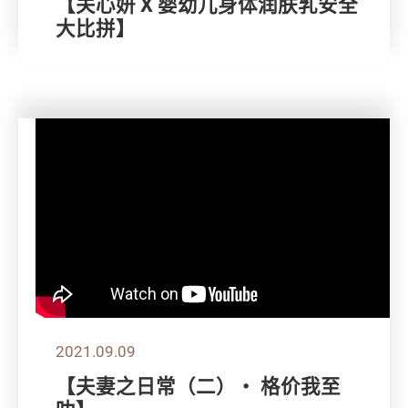
【关心妍 X 婴幼儿身体润肤乳安全
大比拼】
2021.09.09
【夫妻之日常（二）・ 格价我至