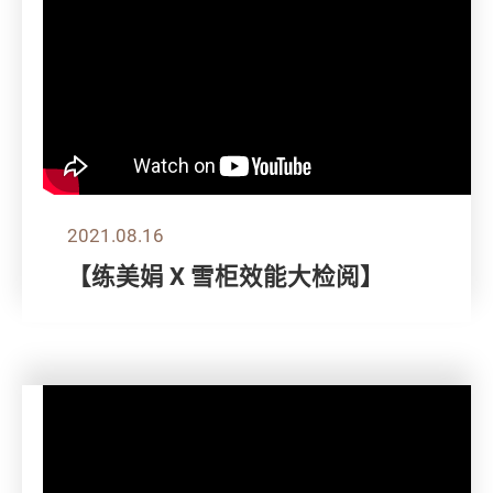
2021.08.16
【练美娟 X 雪柜效能大检阅】