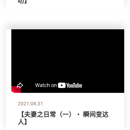
叻】
2021.08.31
【夫妻之日常（一）・ 瞬间变达
人】