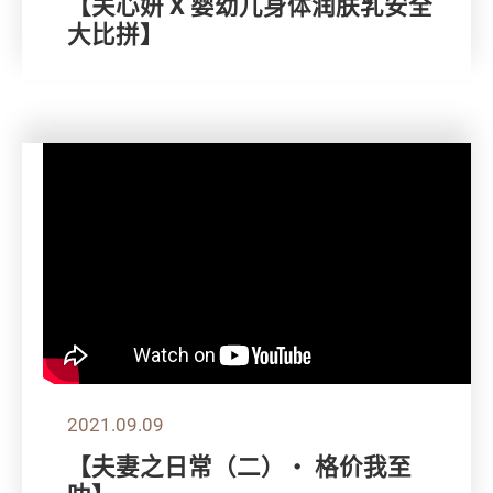
【关心妍 X 婴幼儿身体润肤乳安全
大比拼】
2021.09.09
【夫妻之日常（二）・ 格价我至