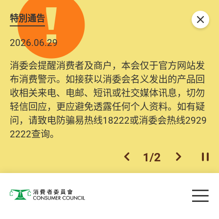
特別通告
关闭
2026.06.29
消委会提醒消费者及商户，本会仅于官方网站发
布消费警示。如接获以消委会名义发出的产品回
收相关来电、电邮、短讯或社交媒体讯息，切勿
轻信回应，更应避免透露任何个人资料。如有疑
问，请致电防骗易热线18222或消委会热线2929
2222查询。
1
/
2
上一个
下一个
开
Skip to main content
目
消费者委员会