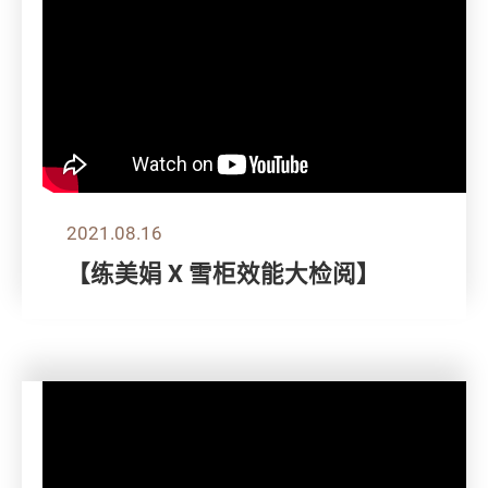
2021.08.16
【练美娟 X 雪柜效能大检阅】