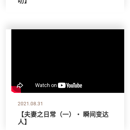
叻】
2021.08.31
【夫妻之日常（一）・ 瞬间变达
人】