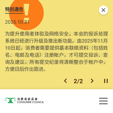
特別通告
关闭
2026.06.29
2025.10.31
消委会提醒消费者及商户，本会仅于官方网站发
为提升使用者体验及网络安全，本会的投诉处理
布消费警示。如接获以消委会名义发出的产品回
系统已经进行升级及推出新功能。由2025年11月
收相关来电、电邮、短讯或社交媒体讯息，切勿
10日起，消费者需要提供基本联络资料（包括姓
轻信回应，更应避免透露任何个人资料。如有疑
名、电邮及电话）注册帐户，才可提交投诉、查
问，请致电防骗易热线18222或消委会热线2929
询及建议。所有提交纪录将清晰整合于帐户中，
2222查询。
方便日后作出跟进。
2
/
2
上一个
下一个
开
Skip to main content
目
消费者委员会