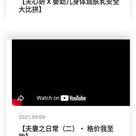
【关心妍 X 婴幼儿身体润肤乳安全
大比拼】
2021.09.09
【夫妻之日常（二）・ 格价我至