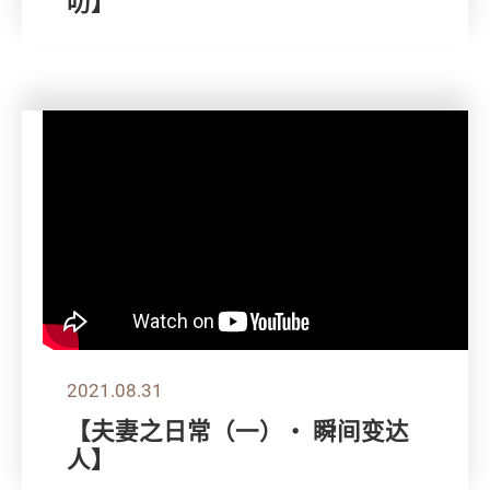
叻】
2021.08.31
【夫妻之日常（一）・ 瞬间变达
人】