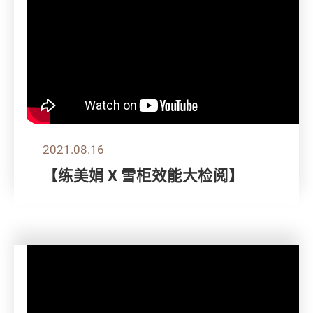
2021.08.16
【练美娟 X 雪柜效能大检阅】