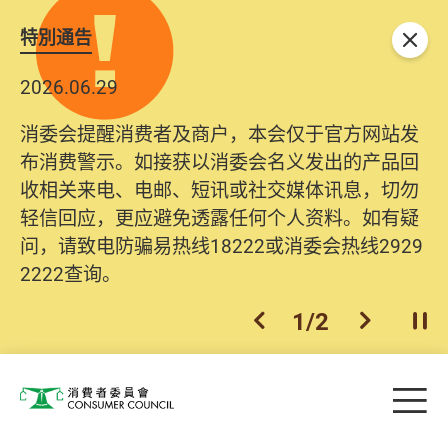
特別通告
关闭
2026.06.29
2025.10.31
消委会提醒消费者及商户，本会仅于官方网站发
为提升使用者体验及网络安全，本会的投诉处理
布消费警示。如接获以消委会名义发出的产品回
系统已经进行升级及推出新功能。由2025年11月
收相关来电、电邮、短讯或社交媒体讯息，切勿
10日起，消费者需要提供基本联络资料（包括姓
轻信回应，更应避免透露任何个人资料。如有疑
名、电邮及电话）注册帐户，才可提交投诉、查
问，请致电防骗易热线18222或消委会热线2929
询及建议。所有提交纪录将清晰整合于帐户中，
2222查询。
方便日后作出跟进。
2
/
2
上一个
下一个
开
Skip to main content
目
消费者委员会