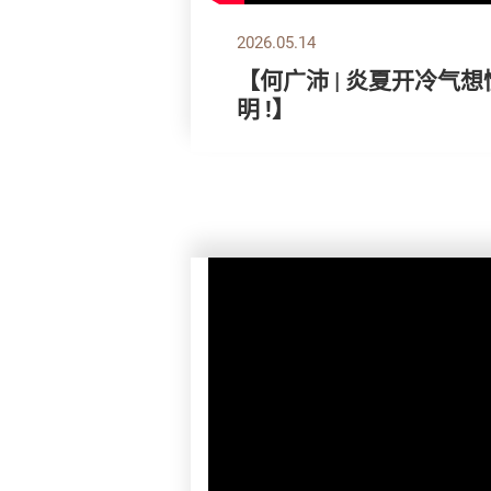
2026.05.14
【何广沛 | 炎夏开冷气
明 !】