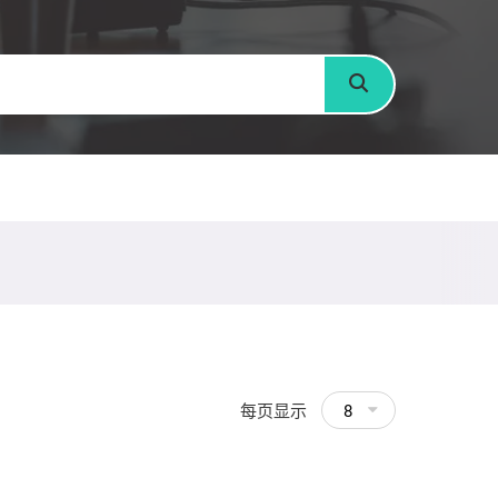
搜寻
每页显示
8