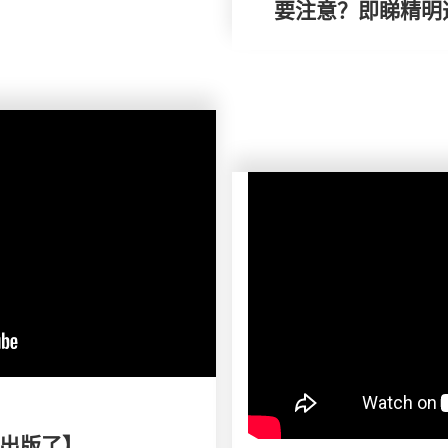
要注意？即睇精明
出版了】