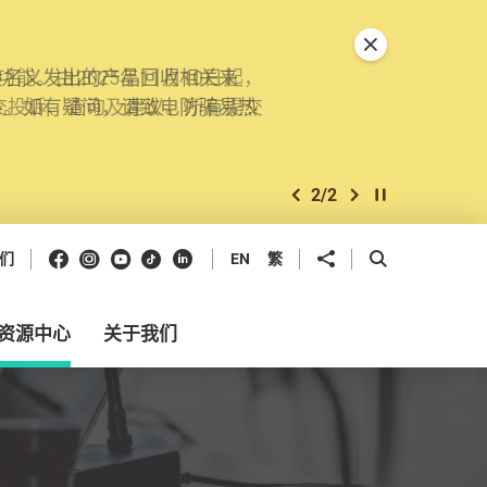
关闭特別通告
。由2025年11月10日起，
交投诉、查询及建议。所有提交
2
/
2
上一个
下一个
开始/暂停幻灯
Facebook
Instagram
Youtube
抖音
领英
分享到
开启搜寻框
们
EN
繁
资源中心
关于我们