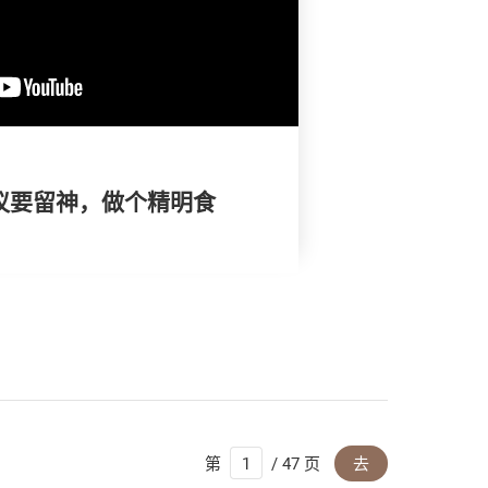
争议要留神，做个精明食
第
/ 47 页
去