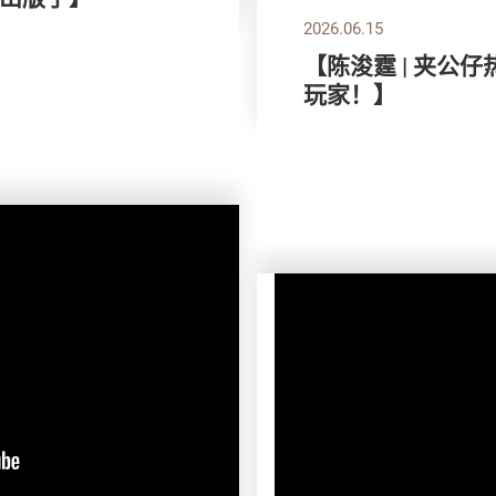
2026.06.15
【陈浚霆 | 夹公
玩家！】