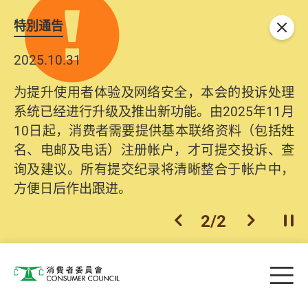
特別通告
关闭
2025.10.31
2026.06.29
为提升使用者体验及网络安全，本会的投诉处理
消委会提醒消费者及商户，本会仅于官方网站发
系统已经进行升级及推出新功能。由2025年11月
布消费警示。如接获以消委会名义发出的产品回
10日起，消费者需要提供基本联络资料（包括姓
收相关来电、电邮、短讯或社交媒体讯息，切勿
名、电邮及电话）注册帐户，才可提交投诉、查
轻信回应，更应避免透露任何个人资料。如有疑
询及建议。所有提交纪录将清晰整合于帐户中，
问，请致电防骗易热线18222或消委会热线2929
方便日后作出跟进。
2222查询。
1
/
2
上一个
下一个
开
Skip to main content
目
消费者委员会