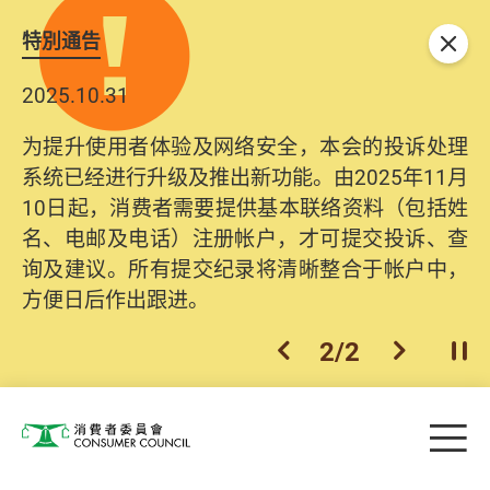
特別通告
关闭
2025.10.31
为提升使用者体验及网络安全，本会的投诉处理
系统已经进行升级及推出新功能。由2025年11月
10日起，消费者需要提供基本联络资料（包括姓
名、电邮及电话）注册帐户，才可提交投诉、查
询及建议。所有提交纪录将清晰整合于帐户中，
方便日后作出跟进。
2
/
2
上一个
下一个
开
Skip to main content
目
消费者委员会