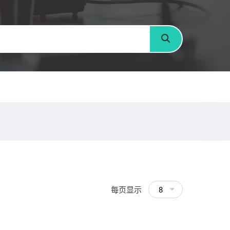
搜寻
每页显示
8