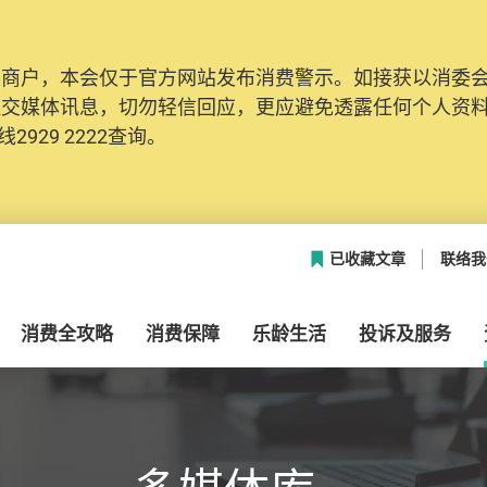
及商户，本会仅于官方网站发布消费警示。如接获以消委
网络安全，本会的投诉处理系统已经进行升级及推出新功能
社交媒体讯息，切勿轻信回应，更应避免透露任何个人资
本联络资料（包括姓名、电邮及电话）注册帐户，才可提
2929 2222查询。
帐户中，方便日后作出跟进。
已收藏文章
联络我
消费全攻略
消费保障
乐龄生活
投诉及服务