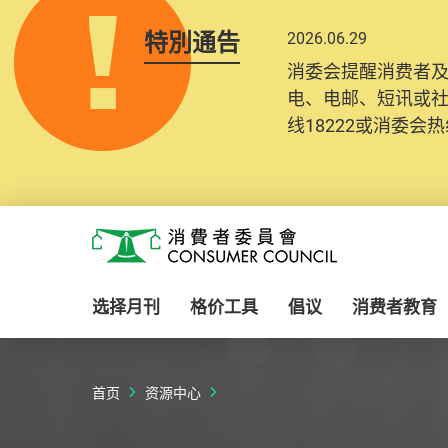
特別通告
2026.06.29
2025.10.31
消委会提醒消费者
为提升使用者体验及
电、电邮、短讯或
消费者需要提供基
线18222或消委会热线
纪录将清晰整合于
Skip to main content
消费者委员会
选择月刊
格价工具
倡议
消费者教育
首页
资源中心