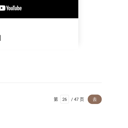
】
第
/ 47 页
去