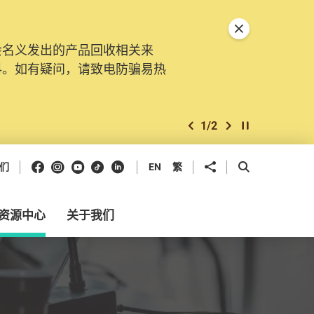
关闭特別通告
会名义发出的产品回收相关来
。由2025年11月10日起，
料。如有疑问，请致电防骗易热
交投诉、查询及建议。所有提交
2
/
2
上一个
下一个
开始/暂停幻灯
Facebook
Instagram
Youtube
抖音
领英
分享到
开启搜寻框
们
EN
繁
资源中心
关于我们