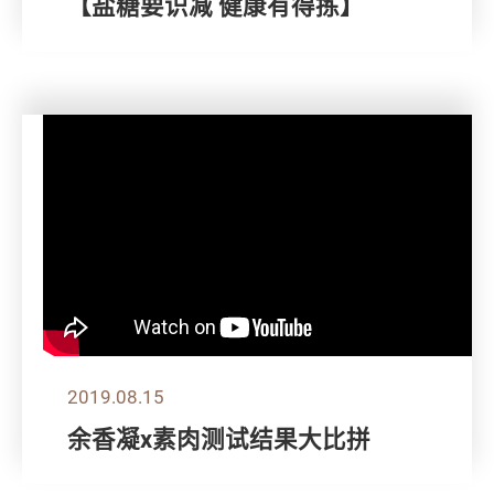
【盐糖要识减 健康有得拣】
2019.08.15
余香凝x素肉测试结果大比拼