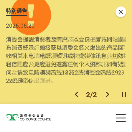
特別通告
关闭
2026.06.29
2025.10.31
消委会提醒消费者及商户，本会仅于官方网站发
为提升使用者体验及网络安全，本会的投诉处理
布消费警示。如接获以消委会名义发出的产品回
系统已经进行升级及推出新功能。由2025年11月
收相关来电、电邮、短讯或社交媒体讯息，切勿
10日起，消费者需要提供基本联络资料（包括姓
轻信回应，更应避免透露任何个人资料。如有疑
名、电邮及电话）注册帐户，才可提交投诉、查
问，请致电防骗易热线18222或消委会热线2929
询及建议。所有提交纪录将清晰整合于帐户中，
2222查询。
方便日后作出跟进。
2
/
2
上一个
下一个
开
Skip to main content
目
消费者委员会