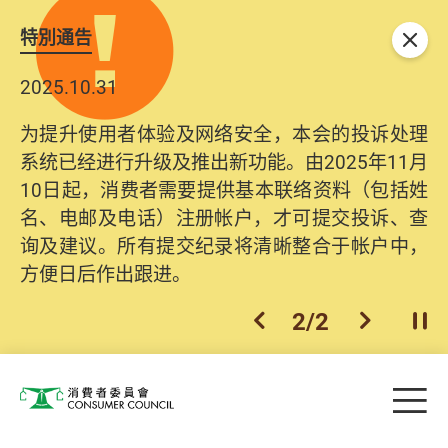
特別通告
关闭
2025.10.31
为提升使用者体验及网络安全，本会的投诉处理
系统已经进行升级及推出新功能。由2025年11月
10日起，消费者需要提供基本联络资料（包括姓
名、电邮及电话）注册帐户，才可提交投诉、查
询及建议。所有提交纪录将清晰整合于帐户中，
方便日后作出跟进。
2
/
2
上一个
下一个
开
Skip to main content
目
消费者委员会