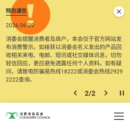
特別通告
关闭
2026.06.29
2025.10.31
消委会提醒消费者及商户，本会仅于官方网站发
为提升使用者体验及网络安全，本会的投诉处理
布消费警示。如接获以消委会名义发出的产品回
系统已经进行升级及推出新功能。由2025年11月
收相关来电、电邮、短讯或社交媒体讯息，切勿
10日起，消费者需要提供基本联络资料（包括姓
轻信回应，更应避免透露任何个人资料。如有疑
名、电邮及电话）注册帐户，才可提交投诉、查
问，请致电防骗易热线18222或消委会热线2929
询及建议。所有提交纪录将清晰整合于帐户中，
2222查询。
方便日后作出跟进。
2
/
2
上一个
下一个
开
Skip to main content
目
消费者委员会