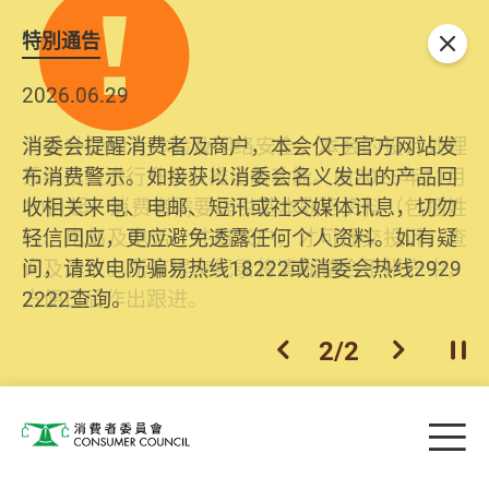
特別通告
关闭
2026.06.29
2025.10.31
消委会提醒消费者及商户，本会仅于官方网站发
为提升使用者体验及网络安全，本会的投诉处理
布消费警示。如接获以消委会名义发出的产品回
系统已经进行升级及推出新功能。由2025年11月
收相关来电、电邮、短讯或社交媒体讯息，切勿
10日起，消费者需要提供基本联络资料（包括姓
轻信回应，更应避免透露任何个人资料。如有疑
名、电邮及电话）注册帐户，才可提交投诉、查
问，请致电防骗易热线18222或消委会热线2929
询及建议。所有提交纪录将清晰整合于帐户中，
2222查询。
方便日后作出跟进。
2
/
2
上一个
下一个
开
Skip to main content
目
消费者委员会