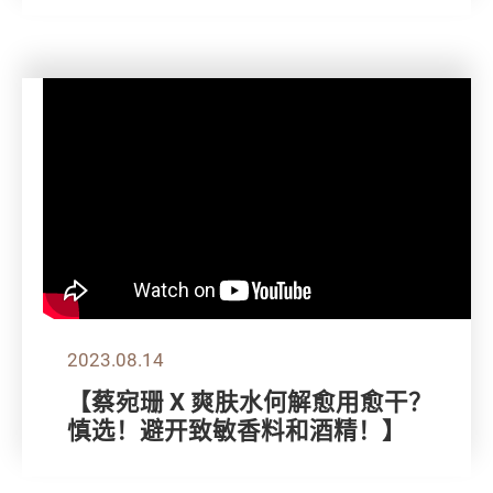
2023.08.14
【蔡宛珊 X 爽肤水何解愈用愈干？
慎选！避开致敏香料和酒精！】