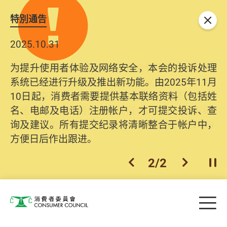
特別通告
关闭
2025.10.31
为提升使用者体验及网络安全，本会的投诉处理
系统已经进行升级及推出新功能。由2025年11月
10日起，消费者需要提供基本联络资料（包括姓
名、电邮及电话）注册帐户，才可提交投诉、查
询及建议。所有提交纪录将清晰整合于帐户中，
方便日后作出跟进。
2
/
2
上一个
下一个
开
Skip to main content
目
消费者委员会