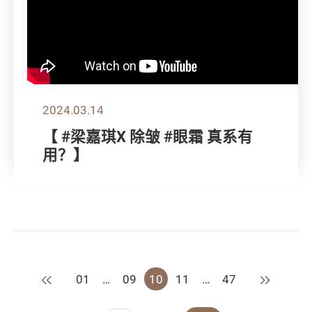
2024.03.14
【 #梁嘉琪X 除皱 #眼霜 真系有
用？】
上一页
下一页
01
…
09
10
11
…
47