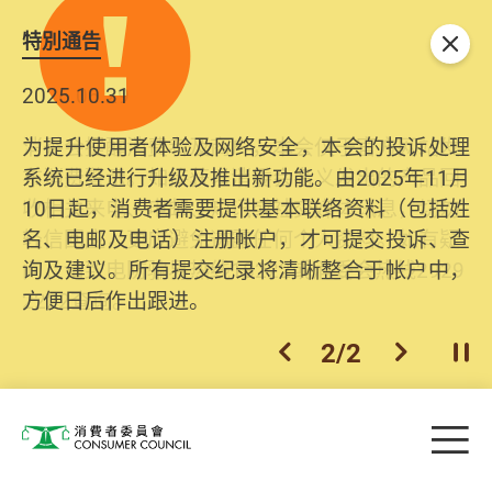
特別通告
关闭
2025.10.31
为提升使用者体验及网络安全，本会的投诉处理
系统已经进行升级及推出新功能。由2025年11月
10日起，消费者需要提供基本联络资料（包括姓
名、电邮及电话）注册帐户，才可提交投诉、查
询及建议。所有提交纪录将清晰整合于帐户中，
方便日后作出跟进。
2
/
2
上一个
下一个
开
Skip to main content
目
消费者委员会