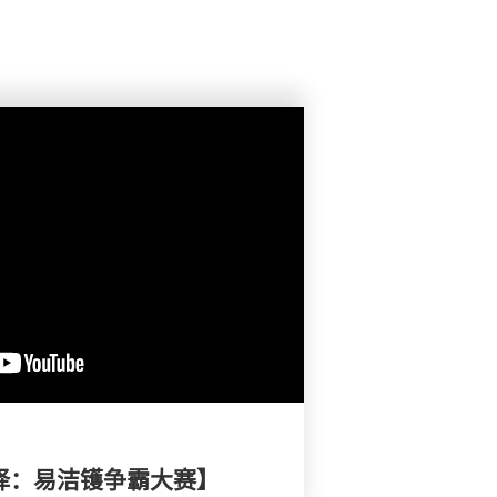
选择：易洁镬争霸大赛】