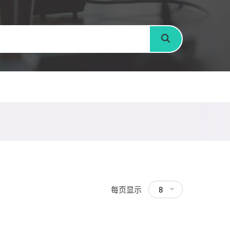
搜寻
每页显示
8