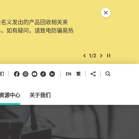
关闭特別通告
会名义发出的产品回收相关来
。由2025年11月10日起，
料。如有疑问，请致电防骗易热
交投诉、查询及建议。所有提交
2
/
2
上一个
下一个
开始/暂停幻灯
Facebook
Instagram
Youtube
抖音
领英
分享到
开启搜寻框
们
EN
繁
资源中心
关于我们