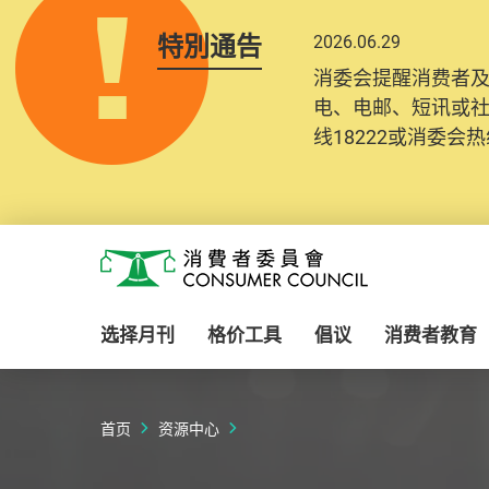
特別通告
2026.06.29
2025.10.31
消委会提醒消费者
为提升使用者体验及
电、电邮、短讯或
消费者需要提供基
线18222或消委会热线
纪录将清晰整合于
Skip to main content
消费者委员会
选择月刊
格价工具
倡议
消费者教育
首页
资源中心