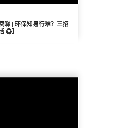
睇 | 环保知易行难？三招
 ♻️】