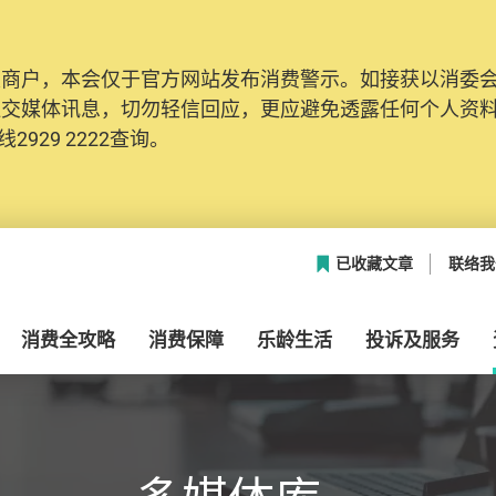
及商户，本会仅于官方网站发布消费警示。如接获以消委
网络安全，本会的投诉处理系统已经进行升级及推出新功能
社交媒体讯息，切勿轻信回应，更应避免透露任何个人资
本联络资料（包括姓名、电邮及电话）注册帐户，才可提
2929 2222查询。
帐户中，方便日后作出跟进。
已收藏文章
联络我
消费全攻略
消费保障
乐龄生活
投诉及服务