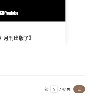
》月刊出版了】
第
/ 47 页
去