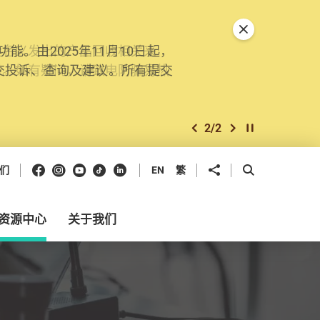
关闭特別通告
。由2025年11月10日起，
交投诉、查询及建议。所有提交
2
/
2
上一个
下一个
开始/暂停幻灯
Facebook
Instagram
Youtube
抖音
领英
分享到
开启搜寻框
们
EN
繁
资源中心
关于我们