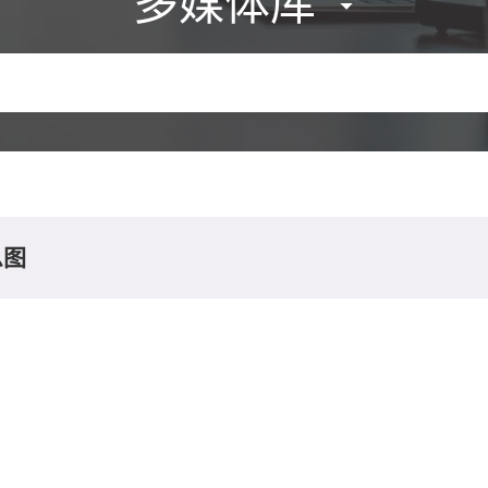
多媒体库
息图