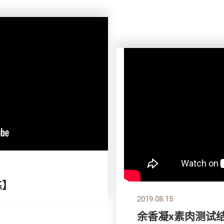
拣】
2019.08.15
余香凝x素肉测试