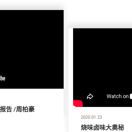
报告 /周柏豪
2020.01.23
烧味卤味大奧秘