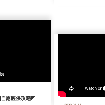
◢自愿医保攻略◤
2020.01.14