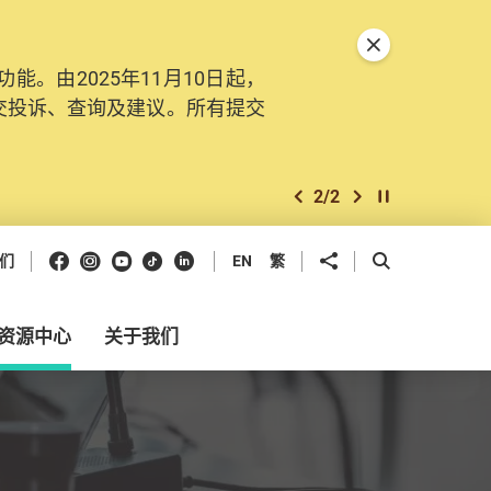
关闭特別通告
。由2025年11月10日起，
交投诉、查询及建议。所有提交
2
/
2
上一个
下一个
开始/暂停幻灯
Facebook
Instagram
Youtube
抖音
领英
分享到
开启搜寻框
们
EN
繁
资源中心
关于我们