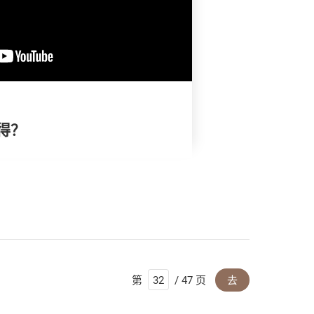
得？
第
/ 47 页
去