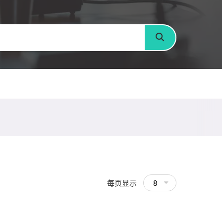
搜寻
每页显示
8