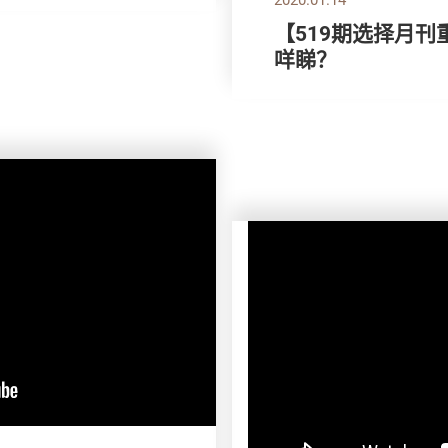
【519期选择月刊
咩睇？