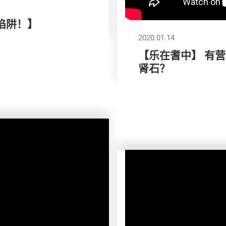
陷阱！】
2020.01.14
【乐在耆中】 有营
肾石？