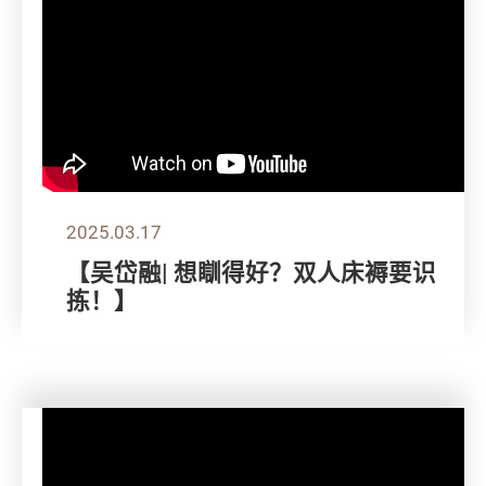
2025.03.17
【吴岱融| 想瞓得好？双人床褥要识
拣！】