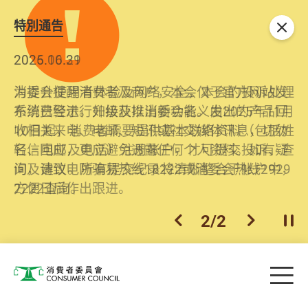
特別通告
关闭
2026.06.29
2025.10.31
消委会提醒消费者及商户，本会仅于官方网站发
为提升使用者体验及网络安全，本会的投诉处理
布消费警示。如接获以消委会名义发出的产品回
系统已经进行升级及推出新功能。由2025年11月
收相关来电、电邮、短讯或社交媒体讯息，切勿
10日起，消费者需要提供基本联络资料（包括姓
轻信回应，更应避免透露任何个人资料。如有疑
名、电邮及电话）注册帐户，才可提交投诉、查
问，请致电防骗易热线18222或消委会热线2929
询及建议。所有提交纪录将清晰整合于帐户中，
2222查询。
方便日后作出跟进。
2
/
2
上一个
下一个
开
Skip to main content
目
消费者委员会