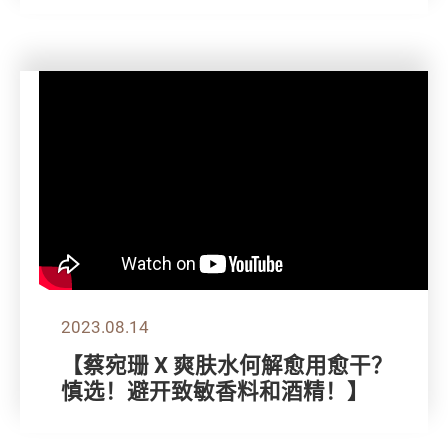
2023.08.14
【蔡宛珊 X 爽肤水何解愈用愈干？
慎选！避开致敏香料和酒精！】