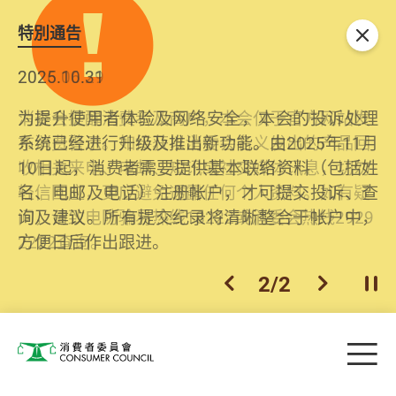
特別通告
关闭
2026.06.29
2025.10.31
消委会提醒消费者及商户，本会仅于官方网站发
为提升使用者体验及网络安全，本会的投诉处理
布消费警示。如接获以消委会名义发出的产品回
系统已经进行升级及推出新功能。由2025年11月
收相关来电、电邮、短讯或社交媒体讯息，切勿
10日起，消费者需要提供基本联络资料（包括姓
轻信回应，更应避免透露任何个人资料。如有疑
名、电邮及电话）注册帐户，才可提交投诉、查
问，请致电防骗易热线18222或消委会热线2929
询及建议。所有提交纪录将清晰整合于帐户中，
2222查询。
方便日后作出跟进。
2
/
2
上一个
下一个
开
Skip to main content
目
消费者委员会