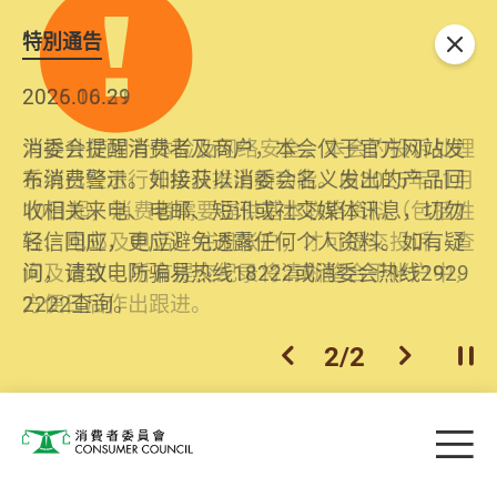
特別通告
关闭
2026.06.29
2025.10.31
消委会提醒消费者及商户，本会仅于官方网站发
为提升使用者体验及网络安全，本会的投诉处理
布消费警示。如接获以消委会名义发出的产品回
系统已经进行升级及推出新功能。由2025年11月
收相关来电、电邮、短讯或社交媒体讯息，切勿
10日起，消费者需要提供基本联络资料（包括姓
轻信回应，更应避免透露任何个人资料。如有疑
名、电邮及电话）注册帐户，才可提交投诉、查
问，请致电防骗易热线18222或消委会热线2929
询及建议。所有提交纪录将清晰整合于帐户中，
2222查询。
方便日后作出跟进。
2
/
2
上一个
下一个
开
Skip to main content
目
消费者委员会