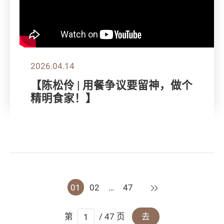
2026.04.14
【陈松伶 | 用餐争议要留神，做个
精明食家！】
下一页
01
02
…
47
第
/ 47 页
去