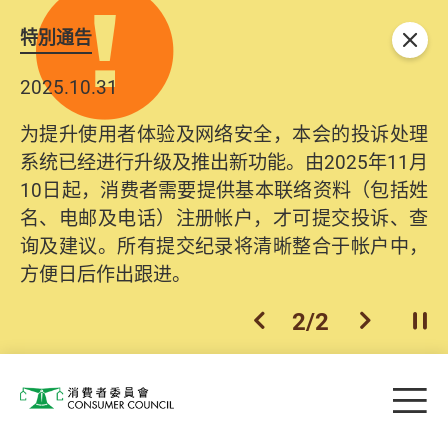
特別通告
关闭
2025.10.31
为提升使用者体验及网络安全，本会的投诉处理
系统已经进行升级及推出新功能。由2025年11月
10日起，消费者需要提供基本联络资料（包括姓
名、电邮及电话）注册帐户，才可提交投诉、查
询及建议。所有提交纪录将清晰整合于帐户中，
方便日后作出跟进。
2
/
2
上一个
下一个
开
Skip to main content
目
消费者委员会