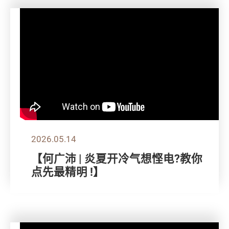
2026.05.14
【何广沛 | 炎夏开冷气想悭电?教你
点先最精明 !】