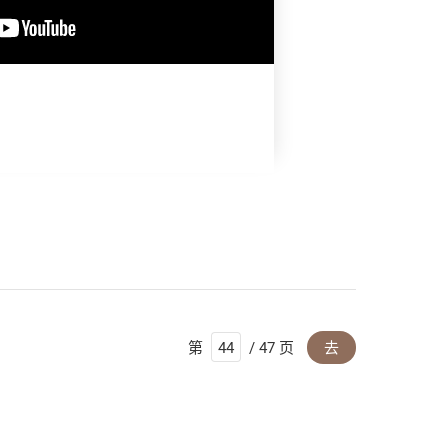
第
/ 47 页
去