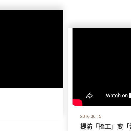
2016.06.15
提防「搵工」变「