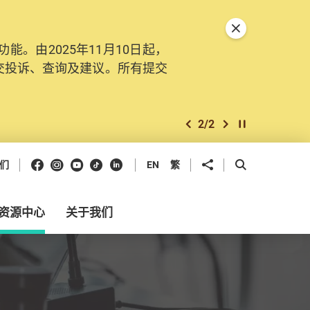
关闭特別通告
。由2025年11月10日起，
交投诉、查询及建议。所有提交
2
/
2
上一个
下一个
开始/暂停幻灯
Facebook
Instagram
Youtube
抖音
领英
分享到
开启搜寻框
们
EN
繁
资源中心
关于我们