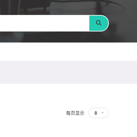
搜寻
每页显示
8