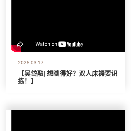
2025.03.17
【吴岱融| 想瞓得好？双人床褥要识
拣！】