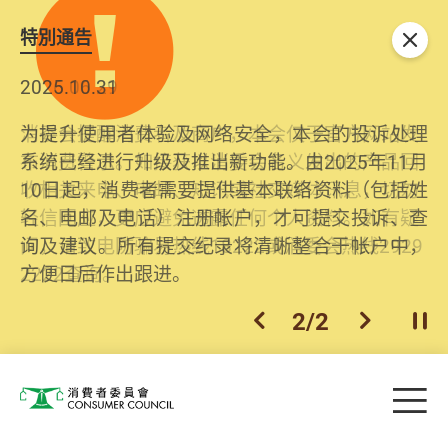
特別通告
关闭
2026.06.29
2025.10.31
消委会提醒消费者及商户，本会仅于官方网站发
为提升使用者体验及网络安全，本会的投诉处理
布消费警示。如接获以消委会名义发出的产品回
系统已经进行升级及推出新功能。由2025年11月
收相关来电、电邮、短讯或社交媒体讯息，切勿
10日起，消费者需要提供基本联络资料（包括姓
轻信回应，更应避免透露任何个人资料。如有疑
名、电邮及电话）注册帐户，才可提交投诉、查
问，请致电防骗易热线18222或消委会热线2929
询及建议。所有提交纪录将清晰整合于帐户中，
2222查询。
方便日后作出跟进。
2
/
2
上一个
下一个
开
Skip to main content
目
消费者委员会