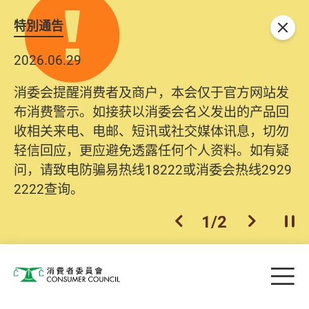
特別通告
关闭
2026.06.29
2025.10.31
消委会提醒消费者及商户，本会仅于官方网站发
为提升使用者体验及网络安全，本会的投诉处理
布消费警示。如接获以消委会名义发出的产品回
系统已经进行升级及推出新功能。由2025年11月
收相关来电、电邮、短讯或社交媒体讯息，切勿
10日起，消费者需要提供基本联络资料（包括姓
轻信回应，更应避免透露任何个人资料。如有疑
名、电邮及电话）注册帐户，才可提交投诉、查
问，请致电防骗易热线18222或消委会热线2929
询及建议。所有提交纪录将清晰整合于帐户中，
2222查询。
方便日后作出跟进。
2
/
2
上一个
下一个
开
Skip to main content
目
消费者委员会